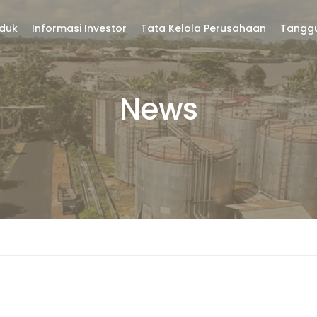
duk
Informasi Investor
Tata Kelola Perusahaan
Tangg
News