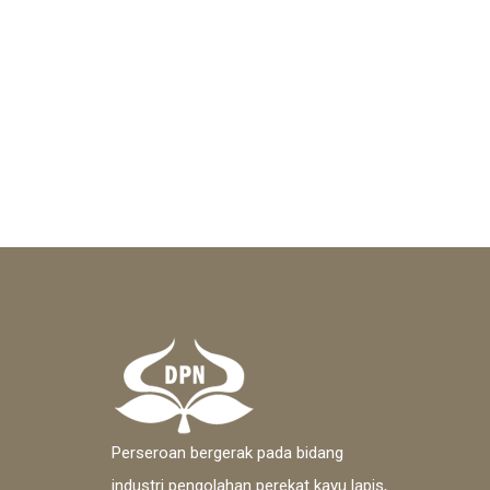
Perseroan bergerak pada bidang
industri pengolahan perekat kayu lapis,